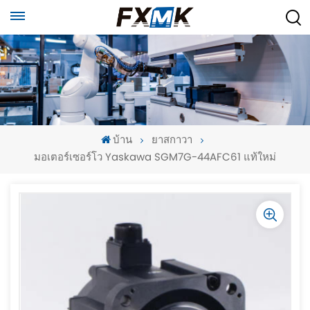
บ้าน
ยาสกาวา
มอเตอร์เซอร์โว Yaskawa SGM7G-44AFC61 แท้ใหม่
-
-
>