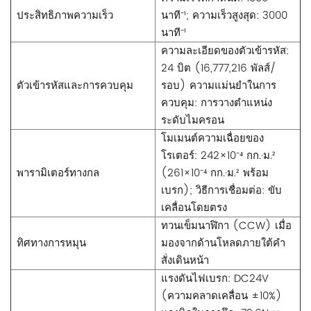
ประสิทธิภาพความเร็ว
นาที⁻¹; ความเร็วสูงสุด: 3000
นาที⁻¹
ความละเอียดของตัวเข้ารหัส:
24 บิต (16,777,216 พัลส์/
ตัวเข้ารหัสและการควบคุม
รอบ) ความแม่นยำในการ
ควบคุม: การวางตำแหน่ง
ระดับไมครอน
โมเมนต์ความเฉื่อยของ
โรเตอร์: 242×10⁻⁴ กก.·ม.²
พารามิเตอร์ทางกล
(261×10⁻⁴ กก.·ม.² พร้อม
เบรก); วิธีการเชื่อมต่อ: ขับ
เคลื่อนโดยตรง
ทวนเข็มนาฬิกา (CCW) เมื่อ
ทิศทางการหมุน
มองจากด้านโหลดภายใต้คำ
สั่งเดินหน้า
แรงดันไฟเบรก: DC24V
(ความคลาดเคลื่อน ±10%)