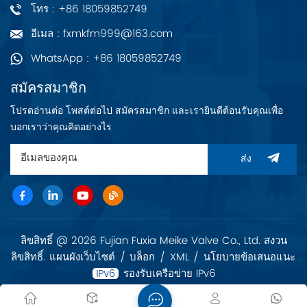
โทร : +86 18059852749
อีเมล : fxmkfm999@163.com
WhatsApp : +86 18059852749
สมัครสมาชิก
โปรดอ่านต่อ โพสต์ต่อไป สมัครสมาชิก และเรายินดีต้อนรับคุณเพื่อ
บอกเราว่าคุณคิดอย่างไร
ส่ง
ลิขสิทธิ์ @ 2026 Fujian Fuxia Meike Valve Co., Ltd. สงวน
ลิขสิทธิ์.
แผนผังเว็บไซต์
/
บล็อก
/
XML
/
นโยบายข้อเสนอแนะ
รองรับเครือข่าย IPv6