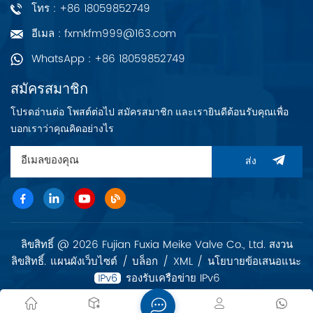
โทร : +86 18059852749
อีเมล : fxmkfm999@163.com
WhatsApp : +86 18059852749
สมัครสมาชิก
โปรดอ่านต่อ โพสต์ต่อไป สมัครสมาชิก และเรายินดีต้อนรับคุณเพื่อ
บอกเราว่าคุณคิดอย่างไร
ส่ง
ลิขสิทธิ์ @ 2026 Fujian Fuxia Meike Valve Co., Ltd. สงวน
ลิขสิทธิ์.
แผนผังเว็บไซต์
/
บล็อก
/
XML
/
นโยบายข้อเสนอแนะ
รองรับเครือข่าย IPv6