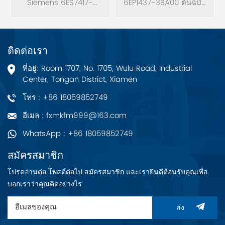
Siemens 6ES7417-
โปรเซสเซอร์
6EP1437-3BA00 ต้นฉบับ
ไฟ
4HL04-0AB0 ต้นฉบับ
ใหม่เอี่ยม
ใหม่เอี่ยม SIMATIC S7-
400H, CPU 417H หน่วย
ประมวลผลกลางสำหรับ
ติดต่อเรา
S7-400H 4 อินเทอร์เฟซ:
1 MPI/DP, 1 DP และ 2
ที่อยู่: Room 1707, No. 1705, Wulu Road, Industrial
สำหรับโมดูลซิงค์ หน่วย
Center, Tongan District, Xiamen
ความจำ 20 MB (ข้อมูล
10 MB/10 โปรแกรม
โทร : +86 18059852749
MB).
อีเมล : fxmkfm999@163.com
WhatsApp : +86 18059852749
สมัครสมาชิก
โปรดอ่านต่อ โพสต์ต่อไป สมัครสมาชิก และเรายินดีต้อนรับคุณเพื่อ
บอกเราว่าคุณคิดอย่างไร
ส่ง