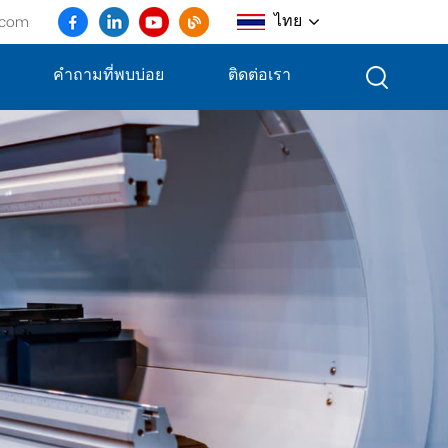
ไทย
.com
คำถามที่พบบ่อย
ติดต่อเรา
English
français
Deutsch
русский
italiano
español
português
العربية