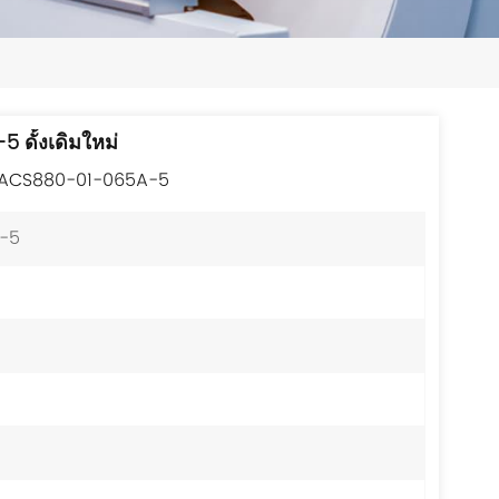
日本語
한국의
ไทย
ดั้งเดิมใหม่
Tiếng Việt
ี่ ACS880-01-065A-5
中文
-5