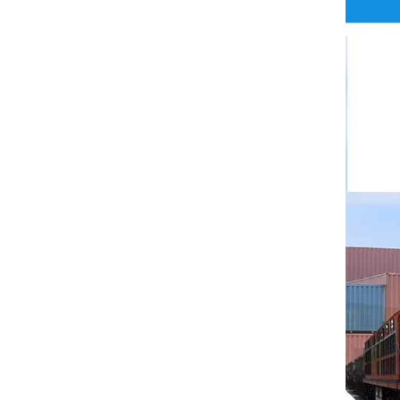
ริตทัล
บุชโยสต์
H3C
Triconex
ZIEHL-ABEGG
Bosch Rexroth
FESTO
Delta
Ti5 robot