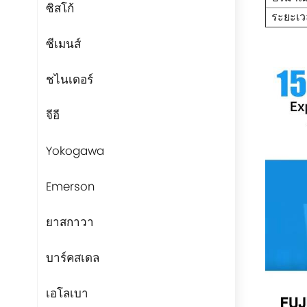
ซิสโก้
ระยะเว
ซีเมนส์
ชไนเดอร์
จีอี
Yokogawa
Emerson
ยาสกาวา
บาร์คสเดล
เอโลเบา