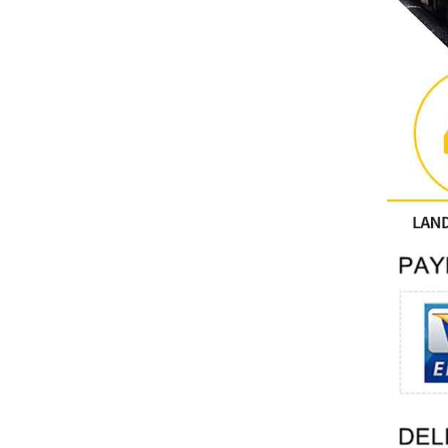
คนอื่น
ติดต่อฟีนิกซ์
Xinje
Mettler Toledo
PALL
YORK
Xsens
7OCEAN
ANSON