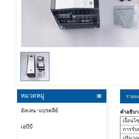
หมวดหมู่
รายละ
อัลเลน-แบรดลีย์
คำอธิบา
เงื่อนไ
เอบีบี
การรับ
ปริมาณสั