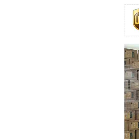
Swissbit
B&R
Parker
AZBIL
VACON
Eaton
SICK
Keyence