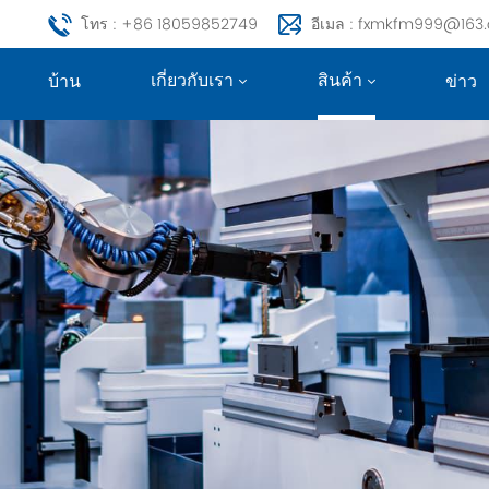
โทร : +86 18059852749
อีเมล : fxmkfm999@163
เกี่ยวกับเรา
สินค้า
บ้าน
ข่าว