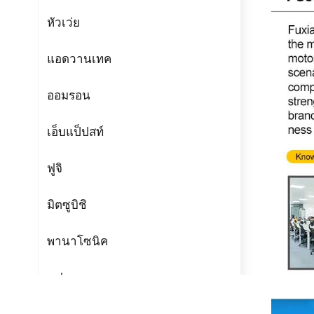
หัวเว่ย
แอดวานเทค
ออมรอน
เอ็บแป็ปสท์
ฟูจิ
มิตซูบิชิ
พานาโซนิค
แฟนเทค