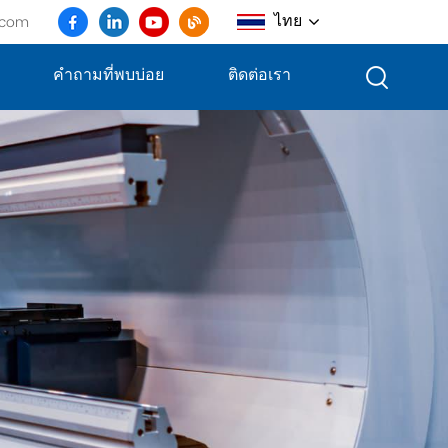
ไทย
.com
คำถามที่พบบ่อย
ติดต่อเรา
English
français
Deutsch
русский
italiano
español
português
العربية