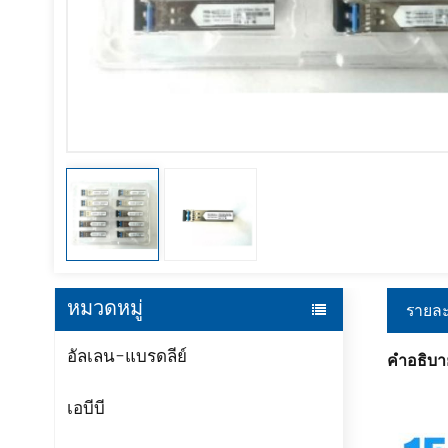
หมวดหมู่
รายละ
อัลเลน-แบรดลีย์
คำอธิบา
เอบีบี