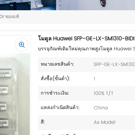
DI ของแท้
โมดูล Huawei SFP-GE-LX-SM1310-BIDI
บรรจุภัณฑ์เดิมใหม่คุณภาพสูงโมดูล Huawei
SFP-GE-LX-SM131
หมายเลขสินค้า:
1
สั่งซื้อ(ขั้นต่ำ):
100% T/T
การชำระเงิน:
China
แหล่งกำเนิดสินค้า:
As Model
สี: