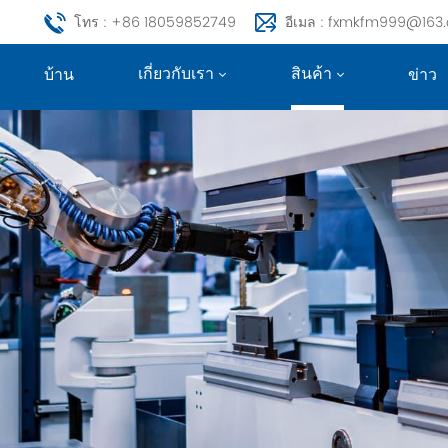
โทร : +86 18059852749
อีเมล : fxmkfm999@163
เกี่ยวกับเรา
สินค้า
บ้าน
ข่าว