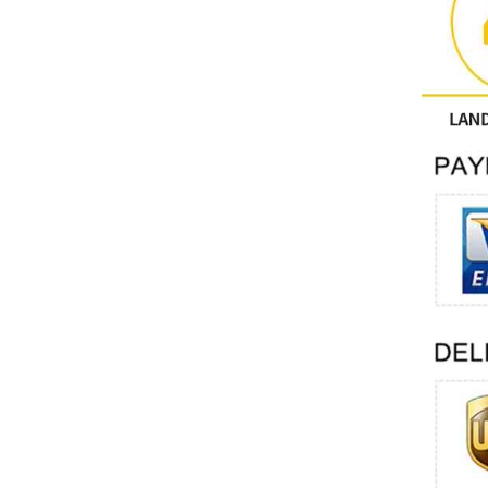
คนอื่น
ติดต่อฟีนิกซ์
Xinje
Mettler Toledo
PALL
YORK
Xsens
7OCEAN
ANSON