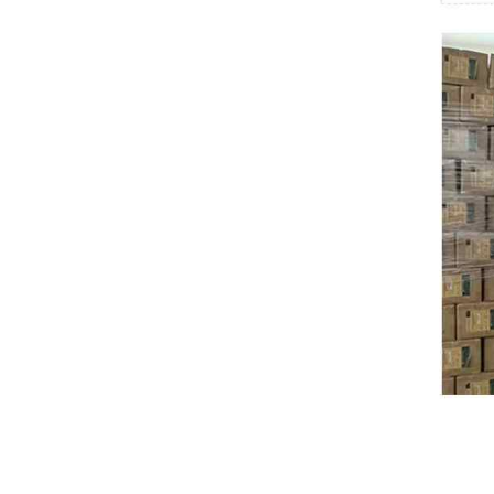
Swissbit
B&R
Parker
AZBIL
VACON
Eaton
SICK