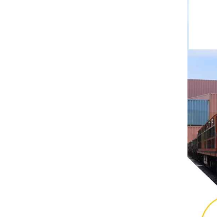
ริตทัล
บุชโยสต์
H3C
Triconex
ZIEHL-ABEGG
Bosch Rexroth
FESTO
Delta
Ti5 robot