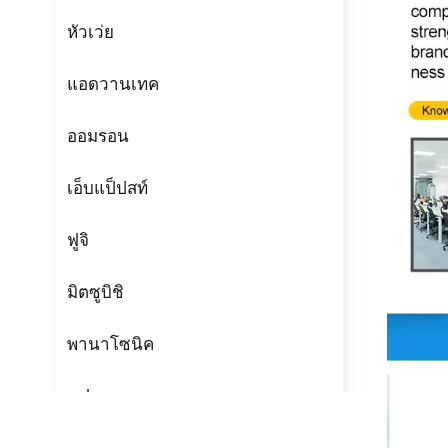
หัวเว่ย
แอดวานเทค
ออมรอน
เอ็บแป็ปสท์
ฟูจิ
มิตซูบิชิ
พานาโซนิค
แฟนเทค