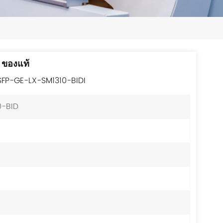
日本語
한국의
ไทย
 ของแท้
Tiếng Việt
 SFP-GE-LX-SM1310-BIDI
中文
0-BID