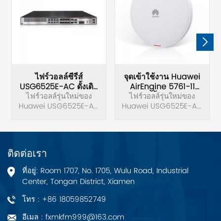
ไฟร์วอลล์ซีรี่ส์
จุดเข้าใช้งาน Huawei
USG6525E-AC ดั้งเดิม
AirEngine 5761-11
ไฟร์วอลล์รุ่นใหม่ของ
ของ Huawei
ไฟร์วอลล์รุ่นใหม่ของ
ดั้งเดิม
Huawei USG6525E-AC
USG6500E
Huawei USG6525E-AC
USG6500E Series
USG6500E Series
AirEngine 5761-11 เป็น
เลิศในสถานการณ์ที่
ต้องการแบนด์วิธสูงและ
ติดต่อเรา
ประสบการณ์เครือข่าย
คุณภาพสูง ตั้งแต่
ที่อยู่: Room 1707, No. 1705, Wulu Road, Industrial
สำนักงานองค์กรขนาดเล็ก
Center, Tongan District, Xiamen
และขนาดกลาง โรง
พยาบาล ไปจนถึงร้าน
โทร : +86 18059852749
กาแฟ
อีเมล : fxmkfm999@163.com