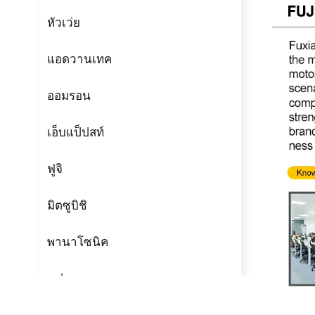
หัวเว่ย
แอดวานเทค
ออมรอน
เอ็บแป็ปสท์
ฟูจิ
มิตซูบิชิ
พานาโซนิค
แฟนเทค