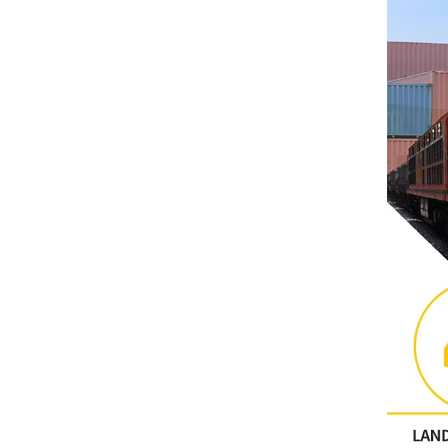
คนอื่น
ติดต่อฟีนิกซ์
Xinje
Mettler Toledo
PALL
YORK
Xsens
7OCEAN
ANSON