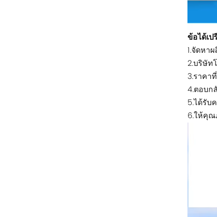
ริตทัล
บุชโยสต์
ข้อได้เปร
1.จัดหา
H3C
2.บริษัท
Triconex
3.ราคาที่ด
4.ตอบกล
ZIEHL-ABEGG
5.ได้รับ
6.ให้คุณภ
Bosch Rexroth
FESTO
Delta
Ti5 robot