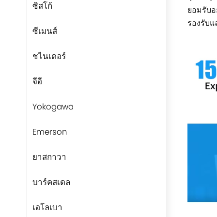
ซิสโก้
ยอมรับอย
รองรับแ
ซีเมนส์
ชไนเดอร์
จีอี
Yokogawa
Emerson
ยาสกาวา
บาร์คสเดล
เอโลเบา