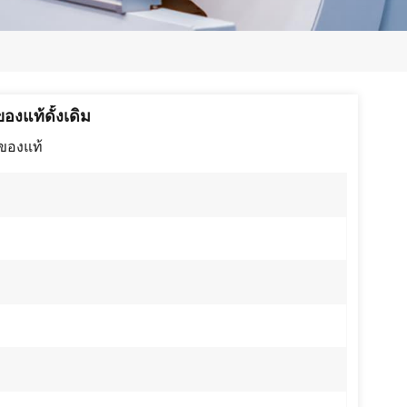
日本語
한국의
ไทย
องแท้ดั้งเดิม
Tiếng Việt
ดของแท้
中文