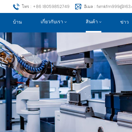
โทร : +86 18059852749
อีเมล : fxmkfm999@163
เกี่ยวกับเรา
สินค้า
บ้าน
ข่าว