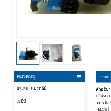
หมวดหมู่
รายละ
อัลเลน-แบรดลีย์
คำอธิบา
บริษัท F
เอบีบี
วงจรป้อง
(ELCB) ถ