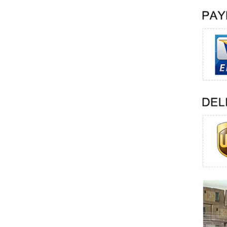
Swissbit
B&R
Parker
AZBIL
VACON
Eaton
SICK
Keyence