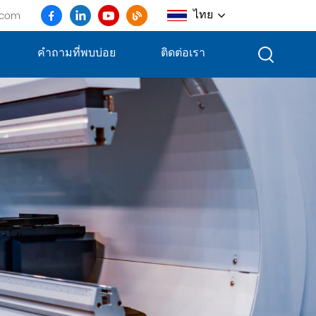
ไทย
.com
คำถามที่พบบ่อย
ติดต่อเรา
English
français
Deutsch
русский
italiano
español
português
العربية