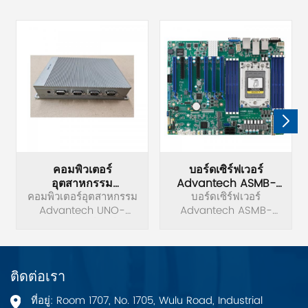
คอมพิวเตอร์
บอร์ดเซิร์ฟเวอร์
อุตสาหกรรม
Advantech ASMB-
คอมพิวเตอร์อุตสาหกรรม
Advantech UNO-
830I-00A1 ใหม่ล่าสุด
บอร์ดเซิร์ฟเวอร์
2271G-E22BE/4G/32G
Advantech UNO-
Advantech ASMB-
2271G-E22BE/4G/32G
ใหม่ล่าสุด
830I-00A1 ใหม่ล่าสุด
ดั้งเดิมแท้
บอร์ดเซิร์ฟเวอร์ LGA
4094 AMD® EPYC™
7002/7003 ATX พร้อม
ติดต่อเรา
8x DDR4, 5x PCIe 4.0
x16 + 2x PCIe 4.0 x8, 9x
ที่อยู่: Room 1707, No. 1705, Wulu Road, Industrial
SATA 3, 5x USB 3.2