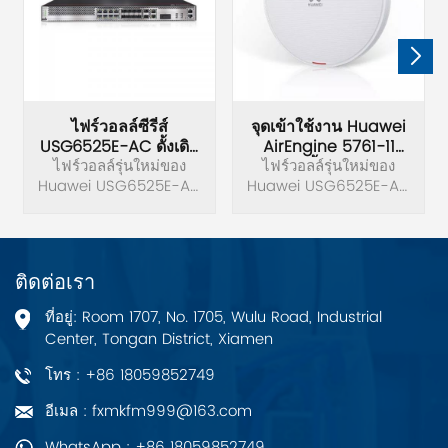
ไฟร์วอลล์ซีรี่ส์
จุดเข้าใช้งาน Huawei
USG6525E-AC ดั้งเดิม
AirEngine 5761-11
ไฟร์วอลล์รุ่นใหม่ของ
ของ Huawei
ไฟร์วอลล์รุ่นใหม่ของ
ดั้งเดิม
Huawei USG6525E-AC
USG6500E
Huawei USG6525E-AC
USG6500E Series
USG6500E Series
AirEngine 5761-11 เป็น
เลิศในสถานการณ์ที่
ต้องการแบนด์วิธสูงและ
ติดต่อเรา
ประสบการณ์เครือข่าย
คุณภาพสูง ตั้งแต่
ที่อยู่: Room 1707, No. 1705, Wulu Road, Industrial
สำนักงานองค์กรขนาดเล็ก
Center, Tongan District, Xiamen
และขนาดกลาง โรง
พยาบาล ไปจนถึงร้าน
โทร : +86 18059852749
กาแฟ
อีเมล : fxmkfm999@163.com
WhatsApp : +86 18059852749