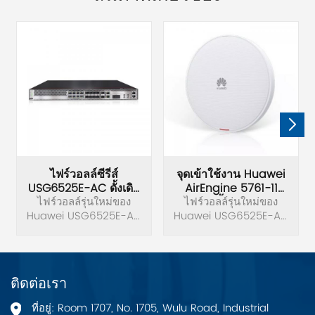
ไฟร์วอลล์ซีรี่ส์
จุดเข้าใช้งาน Huawei
USG6525E-AC ดั้งเดิม
AirEngine 5761-11
ไฟร์วอลล์รุ่นใหม่ของ
ของ Huawei
ไฟร์วอลล์รุ่นใหม่ของ
ดั้งเดิม
Huawei USG6525E-AC
USG6500E
Huawei USG6525E-AC
USG6500E Series
USG6500E Series
AirEngine 5761-11 เป็น
เลิศในสถานการณ์ที่
ต้องการแบนด์วิธสูงและ
ติดต่อเรา
ประสบการณ์เครือข่าย
คุณภาพสูง ตั้งแต่
ที่อยู่: Room 1707, No. 1705, Wulu Road, Industrial
สำนักงานองค์กรขนาดเล็ก