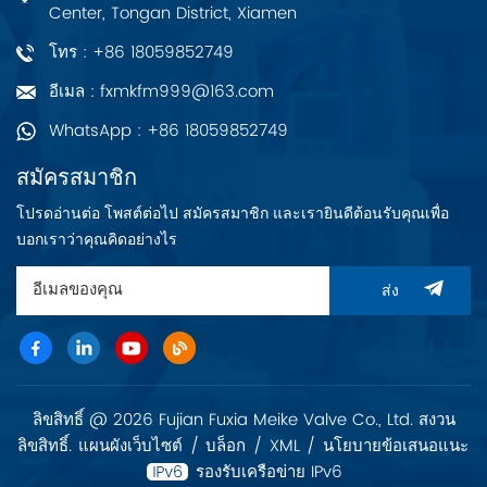
Center, Tongan District, Xiamen
และขนาดกลาง โรง
พยาบาล ไปจนถึงร้าน
โทร : +86 18059852749
กาแฟ
อีเมล : fxmkfm999@163.com
WhatsApp : +86 18059852749
สมัครสมาชิก
โปรดอ่านต่อ โพสต์ต่อไป สมัครสมาชิก และเรายินดีต้อนรับคุณเพื่อ
บอกเราว่าคุณคิดอย่างไร
ส่ง
ลิขสิทธิ์ @ 2026 Fujian Fuxia Meike Valve Co., Ltd. สงวน
ลิขสิทธิ์.
แผนผังเว็บไซต์
/
บล็อก
/
XML
/
นโยบายข้อเสนอแนะ
รองรับเครือข่าย IPv6