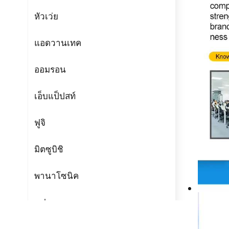
หัวเว่ย
แอดวานเทค
ออมรอน
เอ็บแป็ปสท์
ฟูจิ
มิตซูบิชิ
พานาโซนิค
แฟนเทค