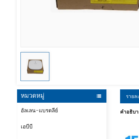
หมวดหมู่
รายละ
อัลเลน-แบรดลีย์
คำอธิบา
เอบีบี