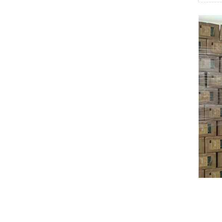
Swissbit
B&R
Parker
AZBIL
VACON
Eaton
SICK