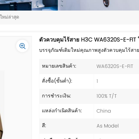
หม่ล่าสุด
ตัวควบคุมไร้สาย H3C WA6320S-E-FIT ใ
บรรจุภัณฑ์เดิมใหม่คุณภาพสูงตัวควบคุมไร้
WA6320S-E-FIT
หมายเลขสินค้า:
1
สั่งซื้อ(ขั้นต่ำ):
100% T/T
การชำระเงิน:
China
แหล่งกำเนิดสินค้า:
As Model
สี: