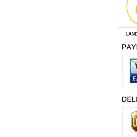
คนอื่น
ติดต่อฟีนิกซ์
Xinje
Mettler Toledo
PALL
YORK
Xsens
7OCEAN
ANSON