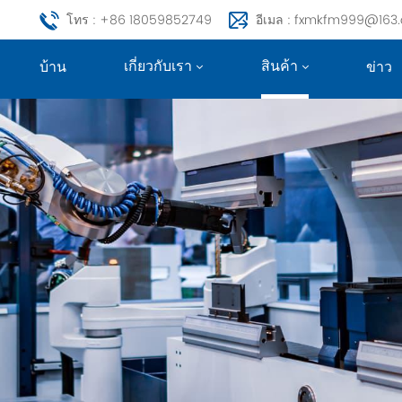
โทร : +86 18059852749
อีเมล : fxmkfm999@163
เกี่ยวกับเรา
สินค้า
บ้าน
ข่าว