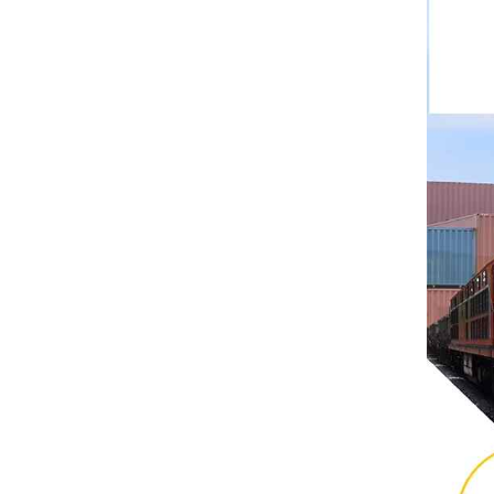
ริตทัล
บุชโยสต์
H3C
Triconex
ZIEHL-ABEGG
Bosch Rexroth
FESTO
Delta
Ti5 robot