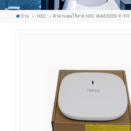
บ้าน
H3C
ตัวควบคุมไร้สาย H3C WA6320S-E-FIT ใ
-
-
>