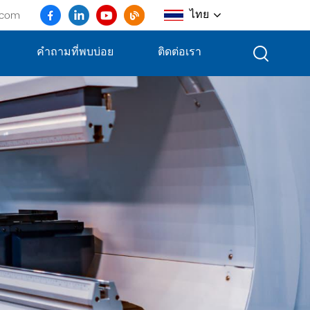
ไทย
.com
คำถามที่พบบ่อย
ติดต่อเรา
English
français
Deutsch
русский
italiano
español
português
العربية