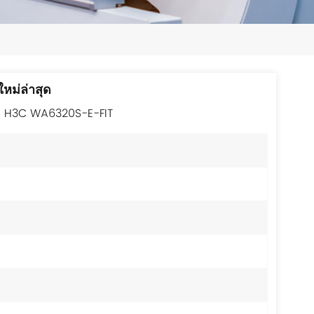
日本語
한국의
ไทย
หม่ล่าสุด
Tiếng Việt
สาย H3C WA6320S-E-FIT
中文