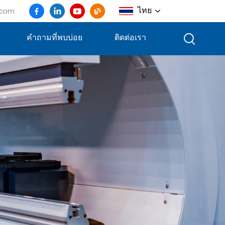
ไทย
.com
คำถามที่พบบ่อย
ติดต่อเรา
English
français
Deutsch
русский
italiano
español
português
العربية