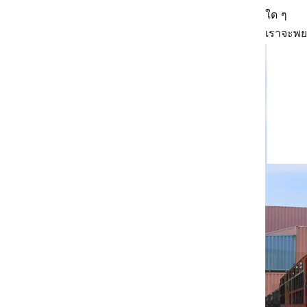
ริตทัล
ใด ๆ
เราจะพย
บุชโยสต์
H3C
Triconex
ZIEHL-ABEGG
Bosch Rexroth
FESTO
Delta
Ti5 robot