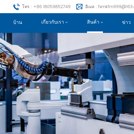
โทร : +86 18059852749
อีเมล : fxmkfm999@163
เกี่ยวกับเรา
สินค้า
บ้าน
ข่าว