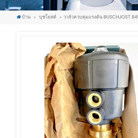
บ้าน
บุชโยสต์
วาล์วควบคุมแรงดัน BUSCHJOST 8493
-
-
>