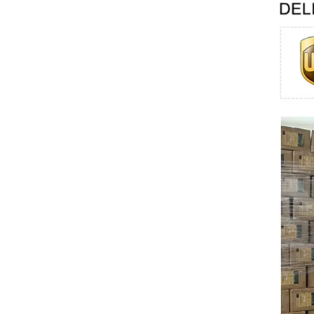
Swissbit
B&R
Parker
AZBIL
VACON
Eaton
SICK
Keyence