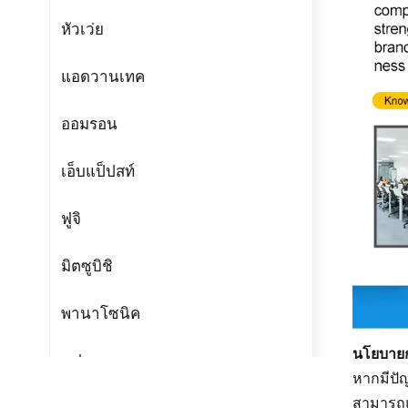
หัวเว่ย
แอดวานเทค
ออมรอน
เอ็บแป็ปสท์
ฟูจิ
มิตซูบิชิ
พานาโซนิค
นโยบายก
แฟนเทค
หากมีปัญ
สามารถแ