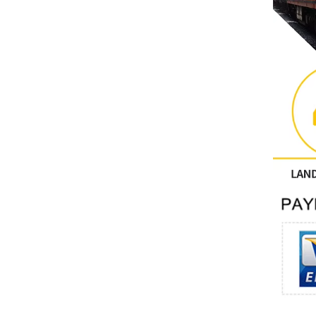
คนอื่น
ติดต่อฟีนิกซ์
Xinje
Mettler Toledo
PALL
YORK
Xsens
7OCEAN
ANSON