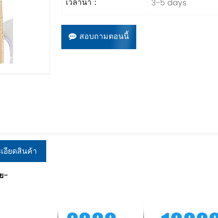
3-5 days
เวลานำ：
สอบถามตอนนี้
เอียดสินค้า
ย
-